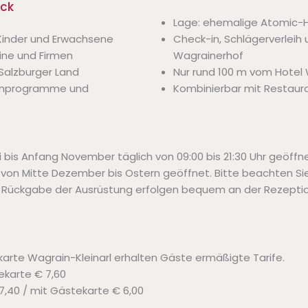
ick
Lage: ehemalige Atomic-Ha
 Kinder und Erwachsene
Check-in, Schlägerverleih
eine und Firmen
Wagrainerhof
Salzburger Land
Nur rund 100 m vom Hotel 
penprogramme und
Kombinierbar mit Restau
ai bis Anfang November täglich von 09:00 bis 21:30 Uhr geöff
f von Mitte Dezember bis Ostern geöffnet. Bitte beachten Sie:
e Rückgabe der Ausrüstung erfolgen bequem an der Rezeptio
ekarte Wagrain-Kleinarl erhalten Gäste ermäßigte Tarife.
ekarte € 7,60
 7,40 / mit Gästekarte € 6,00