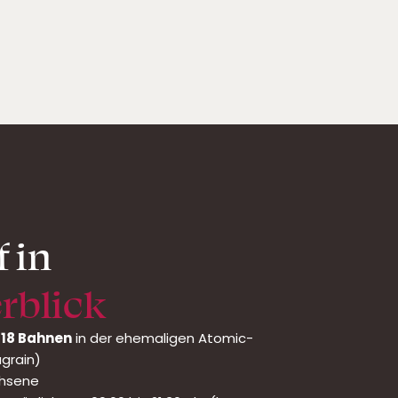
 in
rblick
 18 Bahnen
in der ehemaligen Atomic-
agrain)
chsene